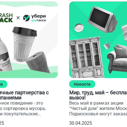
ти
Новости
ичные партнерства с
Мир, труд, май – беспл
мпаниями
вывоз!
ное поведение - это
Весь май в рамках акции
о сортировка мусора,
"Чистый дом" жители Моск
ши покупательские
Подмосковья могут заказ
и.
вывоз ненужных вещей
25
30.04.2025
бесплатно!