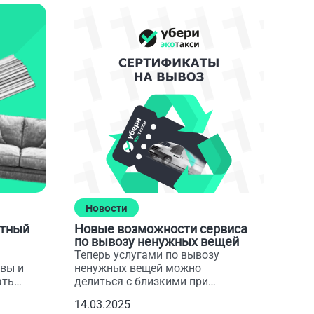
Н
3 0
пер
Ком
под
год
рез
20.0
Новости
атный
Новые возможности сервиса
по вывозу ненужных вещей
Теперь услугами по вывозу
вы и
ненужных вещей можно
ать
делиться с близкими при
помощи подарочных
14.03.2025
сертификатов!