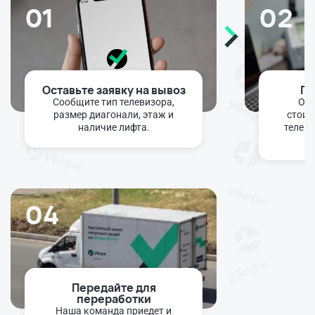
01
02
Оставьте заявку на вывоз
По
Сообщите тип телевизора,
Опе
размер диагонали, этаж и
стоим
наличие лифта.
телеви
04
Передайте для
переработки
Наша команда приедет и