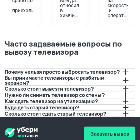
сработали,
всегда 
за 
относил 
скорость
приехали
в 
 и 
химчистку
оперативност
вовремя,
 у дома. 
Проверенный
Планировала
помогли!
 годами 
 одеть 
вариант,
платье 
Забирали
 да и не 
на 
Часто задаваемые вопросы по
 старую 
так 
юбилей, 
вывозу телевизора
плиту. 
далеко. 
а дети 
Водитель
А тут 
решили 
 перед 
решили 
порисовать
приездом
попробовать
 на нем 
 с 
буквально
Почему нельзя просто выбросить телевизор?
позвонил,
вывозом.
 за пару 
Вы принимаете телевизоры с разбитым
 И это 
дней до 
экраном?
предупредил
очень 
события.
Сколько стоит вывезти телевизор?
 о 
удобно, 
 Если бы 
Нужно ли снимать телевизор со стены?
времени 
а 
не вы, 
прибытия.
качество
не 
Как сдать телевизор на утилизацию?
 не 
видать 
Куда деть старый телевизор?
Спасибо!!!
хуже.
мне 
Сколько стоит сдать старый телевизор?
любимого
 платья 
в этот 
день.
Заказать вывоз