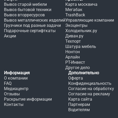
Вывоз старой мебели
Карта москвича
Вывоз бытовой техники
Мегабак
Вывоз вторресурсов
TrashBack
Вывоз металлических изделий
Управляющие компании
Грузчики под разные задачи
Экоцентры
Подарочные сертифткаты
Холодильник.ру
Акции
Диван.ру
Техпорт
Шатура мебель
Нонтон
Арлайн
РТ-Инвест
Другое дело
Информация
Дополнительно
О компании
Оферта
FAQ
Конфиденциальность
Медиацентр
Согласие на обработку
Отзывы
Согласие на рекламу
Раскрытие информации
Карта сайта
Контакты
Партнерам
Водителям