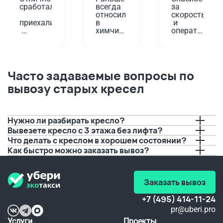
сработали,
всегда 
за 
относил 
скорость
приехали
в 
 и 
химчистку
оперативност
вовремя,
 у дома. 
Проверенный
Планировала
помогли!
 годами 
 одеть 
вариант,
платье 
Забирали
 да и не 
на 
Часто задаваемые вопросы по
 старую 
так 
юбилей, 
вывозу старых кресел
плиту. 
далеко. 
а дети 
Водитель
А тут 
решили 
 перед 
решили 
порисовать
приездом
попробовать
 на нем 
 с 
буквально
Нужно ли разбирать кресло?
позвонил,
вывозом.
 за пару 
Вывезете кресло с 3 этажа без лифта?
 И это 
дней до 
Что делать с креслом в хорошем состоянии?
предупредил
очень 
события.
Как быстро можно заказать вывоз?
 о 
удобно, 
 Если бы 
времени 
а 
не вы, 
прибытия.
качество
не 
 не 
видать 
Заказать вывоз
Спасибо!!!
хуже.
мне 
любимого
 платья 
+7 (495) 414-11-24
в этот 
pr@uberi.pro
день.
Услуги
Проекты