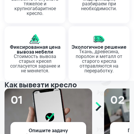
тяжелое и
разбираем при
крупногабаритное
необходимости.
кресло.
Фиксированная цена
Экологичное решение
вывоза мебели
Ткань, древесина,
Стоимость вывоза
поролон и металл от
старых кресел
старого кресла
согласуется заранее и
отправляются на
не меняется.
переработку.
Как вывезти кресло
01
02
Опишите задачу
По