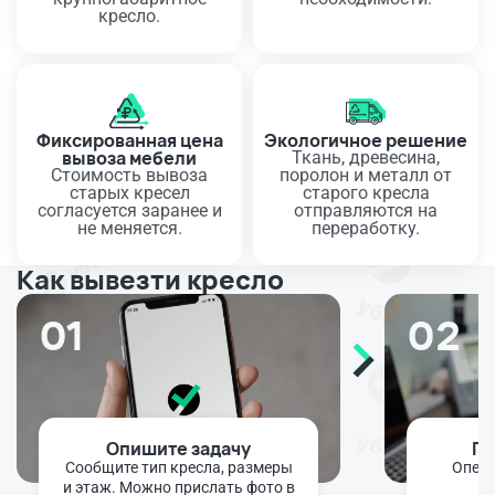
кресло.
Фиксированная цена
Экологичное решение
вывоза мебели
Ткань, древесина,
Стоимость вывоза
поролон и металл от
старых кресел
старого кресла
согласуется заранее и
отправляются на
не меняется.
переработку.
Как вывезти кресло
01
02
Опишите задачу
По
Сообщите тип кресла, размеры
Опера
и этаж. Можно прислать фото в