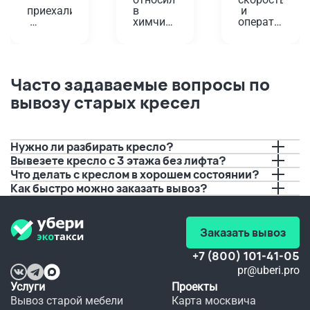
приехали
в 
 и 
химчистку
оперативност
вовремя,
 у дома. 
Проверенный
Планировала
помогли!
 годами 
 одеть 
вариант,
платье 
Забирали
 да и не 
на 
Часто задаваемые вопросы по
 старую 
так 
юбилей, 
вывозу старых кресел
плиту. 
далеко. 
а дети 
Водитель
А тут 
решили 
 перед 
решили 
порисовать
приездом
попробовать
 на нем 
 с 
буквально
Нужно ли разбирать кресло?
позвонил,
вывозом.
 за пару 
Вывезете кресло с 3 этажа без лифта?
 И это 
дней до 
Что делать с креслом в хорошем состоянии?
предупредил
очень 
события.
Как быстро можно заказать вывоз?
 о 
удобно, 
 Если бы 
времени 
а 
не вы, 
прибытия.
качество
не 
 не 
видать 
Заказать вывоз
Спасибо!!!
хуже.
мне 
любимого
 платья 
+7 (800) 101-41-05
в этот 
pr@uberi.pro
день.
Услуги
Проекты
Вывоз старой мебели
Карта москвича