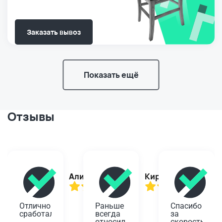
Заказать вывоз
Показать ещё
Отзывы
Алина
Кирилл
Отлично 
Раньше 
Спасибо 
сработали,
всегда 
за 
относил 
скорость