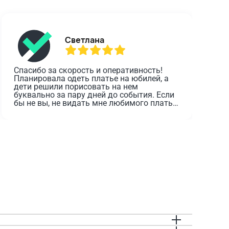
Светлана
Спасибо за скорость и оперативность! 
О
Планировала одеть платье на юбилей, а 
дети решили порисовать на нем 
з
буквально за пару дней до события. Если 
о
бы не вы, не видать мне любимого платья 
в этот день.