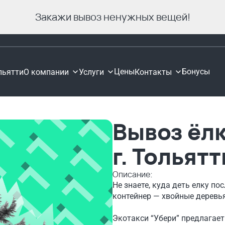
Закажи вывоз ненужных вещей!
Цены
Бонусы
льятти
О компании
Услуги
Контакты
Вывоз ёл
г. Тольятт
Описание:
Не знаете, куда деть елку п
контейнер — хвойные деревь
Экотакси “Убери” предлагает