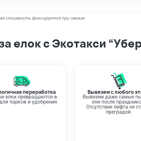
ая стоимость фиксируется при заказе.
а елок с Экотакси “Убе
логичная переработка
Вывезем с любого э
е елки превращаются в
Вывезем даже самые п
для парков и удобрения.
ели после празднико
Отсутствие лифта не с
преградой.