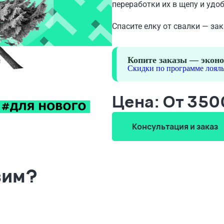
переработки их в щепу и удо
Спасите елку от свалки — за
Копите заказы — эконо
Скидки по программе лояль
Цена: От 35
Консультация и заказ
зим?