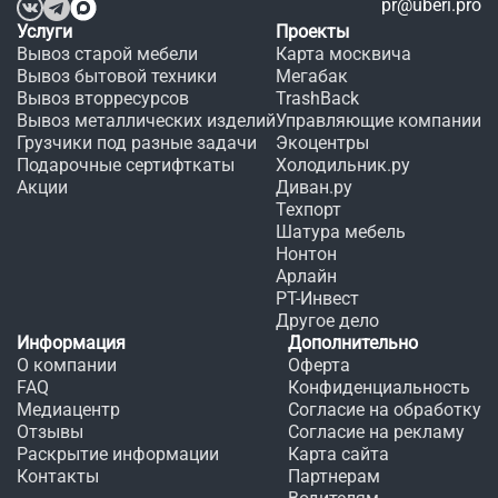
pr@uberi.pro
Услуги
Проекты
Вывоз старой мебели
Карта москвича
Вывоз бытовой техники
Мегабак
Вывоз вторресурсов
TrashBack
Вывоз металлических изделий
Управляющие компании
Грузчики под разные задачи
Экоцентры
Подарочные сертифткаты
Холодильник.ру
Акции
Диван.ру
Техпорт
Шатура мебель
Нонтон
Арлайн
РТ-Инвест
Другое дело
Информация
Дополнительно
О компании
Оферта
FAQ
Конфиденциальность
Медиацентр
Согласие на обработку
Отзывы
Согласие на рекламу
Раскрытие информации
Карта сайта
Контакты
Партнерам