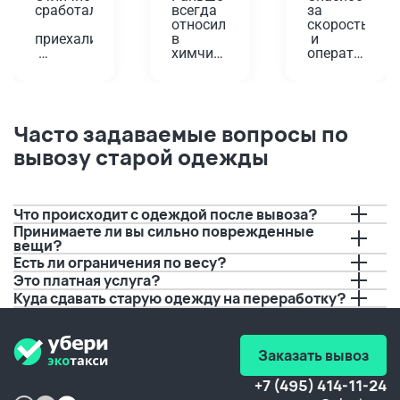
сработали,
всегда 
за 
относил 
скорость
приехали
в 
 и 
химчистку
оперативност
вовремя,
 у дома. 
Проверенный
Планировала
помогли!
 годами 
 одеть 
вариант,
платье 
Забирали
 да и не 
на 
Часто задаваемые вопросы по
 старую 
так 
юбилей, 
вывозу старой одежды
плиту. 
далеко. 
а дети 
Водитель
А тут 
решили 
 перед 
решили 
порисовать
приездом
попробовать
 на нем 
 с 
буквально
Что происходит с одеждой после вывоза?
позвонил,
вывозом.
 за пару 
Принимаете ли вы сильно поврежденные
 И это 
дней до 
вещи?
предупредил
очень 
события.
Есть ли ограничения по весу?
 о 
удобно, 
 Если бы 
Это платная услуга?
времени 
а 
не вы, 
прибытия.
качество
не 
Куда сдавать старую одежду на переработку?
 не 
видать 
Спасибо!!!
хуже.
мне 
любимого
 платья 
Заказать вывоз
в этот 
день.
+7 (495) 414-11-24