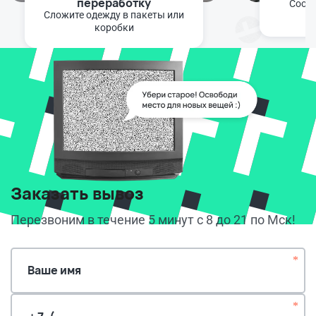
переработку
Сооб
Сложите одежду в пакеты или
к
коробки
Заказать вывоз
Перезвоним в течение 5 минут с 8 до 21 по Мск!
*
Ваше имя
*