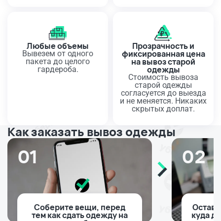
Любые объемы
Прозрачность и
фиксированная цена
Вывезем от одного
на вывоз старой
пакета до целого
одежды
гардероба.
Стоимость вывоза
старой одежды
согласуется до выезда
и не меняется. Никаких
скрытых доплат.
Как заказать вывоз одежды
01
02
Соберите вещи, перед
Оставь
тем как сдать одежду на
куда д