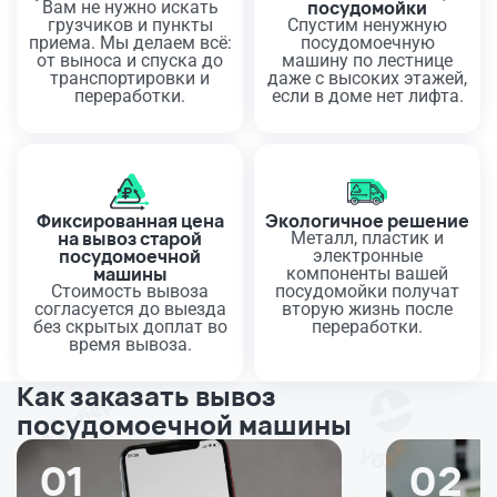
посудомойки
Вам не нужно искать
грузчиков и пункты
Спустим ненужную
приема. Мы делаем всё:
посудомоечную
от выноса и спуска до
машину по лестнице
транспортировки и
даже с высоких этажей,
переработки.
если в доме нет лифта.
Фиксированная цена
Экологичное решение
на вывоз старой
Металл, пластик и
посудомоечной
электронные
машины
компоненты вашей
Стоимость вывоза
посудомойки получат
согласуется до выезда
вторую жизнь после
без скрытых доплат во
переработки.
время вывоза.
Как заказать вывоз
посудомоечной машины
01
02