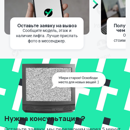
Оставьте заявку на вывоз
Получи
чем с
Сообщите модель, этаж и
Опе
наличие лифта. Лучше прислать
стоимос
фото в мессенджер.
Нужна консультация ?
Оставьте заявку, мы перезвоним через 5 минут