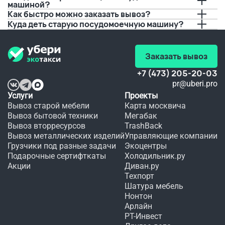
времени 
а 
не вы, 
машиной?
прибытия.
качество
не 
Как быстро можно заказать вывоз?
 не 
видать 
Куда деть старую посудомоечную машину?
Спасибо!!!
хуже.
мне 
любимого
 платья 
в этот 
Заказать вывоз
день.
+7 (473) 205-20-03
pr@uberi.pro
Услуги
Проекты
Вывоз старой мебели
Карта москвича
Вывоз бытовой техники
Мегабак
Вывоз вторресурсов
TrashBack
Вывоз металлических изделий
Управляющие компании
Грузчики под разные задачи
Экоцентры
Подарочные сертифткаты
Холодильник.ру
Акции
Диван.ру
Техпорт
Шатура мебель
Нонтон
Арлайн
РТ-Инвест