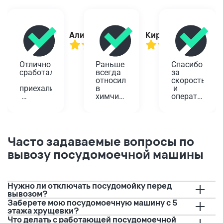
Алина
Кирилл
Отлично 
Раньше 
Спасибо 
сработали,
всегда 
за 
относил 
скорость
приехали
в 
 и 
химчистку
оперативност
вовремя,
 у дома. 
Проверенный
Планировала
помогли!
 годами 
 одеть 
вариант,
платье 
Забирали
 да и не 
на 
Часто задаваемые вопросы по
 старую 
так 
юбилей, 
вывозу посудомоечной машины
плиту. 
далеко. 
а дети 
Водитель
А тут 
решили 
 перед 
решили 
порисовать
приездом
попробовать
 на нем 
 с 
буквально
Нужно ли отключать посудомойку перед
позвонил,
вывозом.
 за пару 
вывозом?
 И это 
дней до 
Заберете мою посудомоечную машину с 5
предупредил
очень 
события.
этажа хрущевки?
 о 
удобно, 
 Если бы 
Что делать с работающей посудомоечной