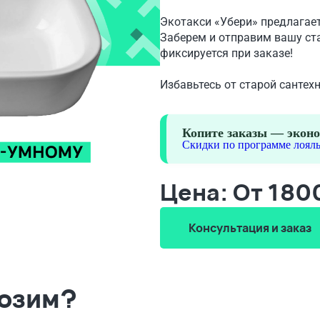
Экотакси «Убери» предлагает
Заберем и отправим вашу ста
фиксируется при заказе!
Избавьтесь от старой сантех
Копите заказы — эконо
Скидки по программе лояль
Цена: От 180
Консультация и заказ
возим?