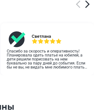
Светлана
Спасибо за скорость и оперативность! 
О
Планировала одеть платье на юбилей, а 
дети решили порисовать на нем 
з
буквально за пару дней до события. Если 
о
бы не вы, не видать мне любимого платья 
в этот день.
ины