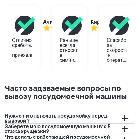
Алина
Кирилл
Отлично 
Раньше 
Спасибо 
сработали,
всегда 
за 
относил 
скорость
приехали
в 
 и 
химчистку
оперативност
вовремя,
 у дома. 
Проверенный
Планировала
помогли!
 годами 
 одеть 
вариант,
платье 
Забирали
 да и не 
на 
Часто задаваемые вопросы по
 старую 
так 
юбилей, 
вывозу посудомоечной машины
плиту. 
далеко. 
а дети 
Водитель
А тут 
решили 
 перед 
решили 
порисовать
приездом
попробовать
 на нем 
 с 
буквально
Нужно ли отключать посудомойку перед
позвонил,
вывозом.
 за пару 
вывозом?
 И это 
дней до 
Заберете мою посудомоечную машину с 5
предупредил
очень 
события.
этажа хрущевки?
 о 
удобно, 
 Если бы 
Что делать с работающей посудомоечной