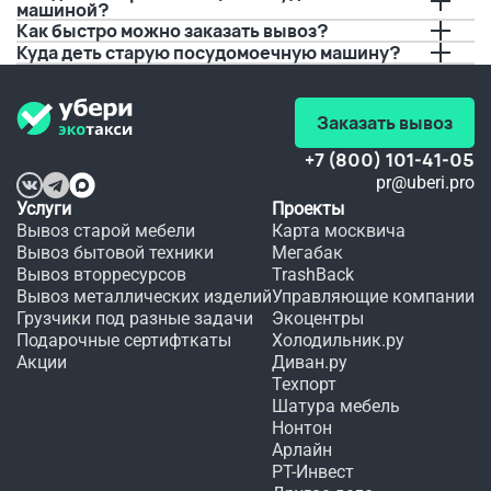
времени 
а 
не вы, 
машиной?
прибытия.
качество
не 
Как быстро можно заказать вывоз?
 не 
видать 
Куда деть старую посудомоечную машину?
Спасибо!!!
хуже.
мне 
любимого
 платья 
в этот 
Заказать вывоз
день.
+7 (800) 101-41-05
pr@uberi.pro
Услуги
Проекты
Вывоз старой мебели
Карта москвича
Вывоз бытовой техники
Мегабак
Вывоз вторресурсов
TrashBack
Вывоз металлических изделий
Управляющие компании
Грузчики под разные задачи
Экоцентры
Подарочные сертифткаты
Холодильник.ру
Акции
Диван.ру
Техпорт
Шатура мебель
Нонтон
Арлайн
РТ-Инвест