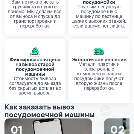
посудомойки
Вам не нужно искать
грузчиков и пункты
Спустим ненужную
приема. Мы делаем всё:
посудомоечную
от выноса и спуска до
машину по лестнице
транспортировки и
даже с высоких этажей,
переработки.
если в доме нет лифта.
Фиксированная цена
Экологичное решение
на вывоз старой
Металл, пластик и
посудомоечной
электронные
машины
компоненты вашей
Стоимость вывоза
посудомойки получат
согласуется до выезда
вторую жизнь после
без скрытых доплат во
переработки.
время вывоза.
Как заказать вывоз
посудомоечной машины
01
02