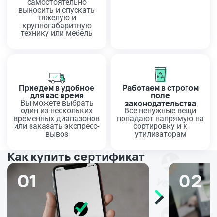
самостоятельно
выносить и спускать
тяжелую и
крупногабаритную
технику или мебель
Приедем в удобное
Работаем в строгом
для вас время
поле
законодательства
Вы можете выбрать
один из нескольких
Все ненужные вещи
временных диапазонов
попадают напрямую на
или заказать экспресс-
сортировку и к
вывоз
утилизаторам
Как купить сертификат
01
02