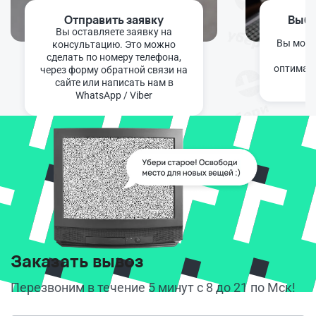
Отправить заявку
Выбо
Вы оставляете заявку на
Вы може
консультацию. Это можно
ню
сделать по номеру телефона,
оптимал
через форму обратной связи на
сайте или написать нам в
WhatsApp / Viber
Заказать вывоз
Перезвоним в течение 5 минут с 8 до 21 по Мск!