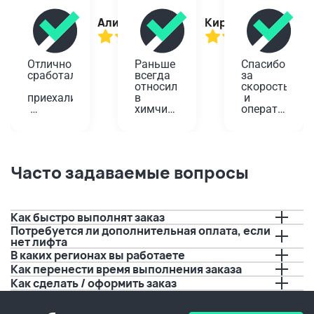
Алина
Кирилл
Отлично 
Раньше 
Спасибо 
сработали,
всегда 
за 
относил 
скорость
приехали
в 
 и 
химчистку
оперативност
вовремя,
 у дома. 
Проверенный
Планировала
помогли!
 годами 
 одеть 
вариант,
платье 
Забирали
 да и не 
на 
Часто задаваемые вопросы
 старую 
так 
юбилей, 
плиту. 
далеко. 
а дети 
Водитель
А тут 
решили 
 перед 
решили 
порисовать
Как быстро выполнят заказ
приездом
попробовать
 на нем 
Потребуется ли дополнительная оплата, если
 с 
буквально
нет лифта
позвонил,
вывозом.
 за пару 
В каких регионах вы работаете
 И это 
дней до 
предупредил
очень 
события.
Как перенести время выполнения заказа
 о 
удобно, 
 Если бы 
Как сделать / оформить заказ
времени 
а 
не вы, 
прибытия.
качество
не 
 не 
видать 