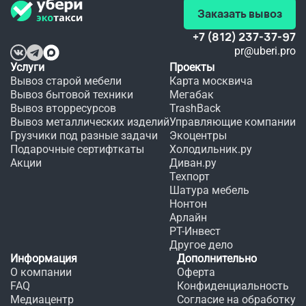
Спасибо!!!
хуже.
мне 
Заказать вывоз
любимого
 платья 
+7 (812) 237-37-97
в этот 
pr@uberi.pro
день.
Услуги
Проекты
Вывоз старой мебели
Карта москвича
Вывоз бытовой техники
Мегабак
Вывоз вторресурсов
TrashBack
Вывоз металлических изделий
Управляющие компании
Грузчики под разные задачи
Экоцентры
Подарочные сертифткаты
Холодильник.ру
Акции
Диван.ру
Техпорт
Шатура мебель
Нонтон
Арлайн
РТ-Инвест
Другое дело
Информация
Дополнительно
О компании
Оферта
FAQ
Конфиденциальность
Медиацентр
Согласие на обработку