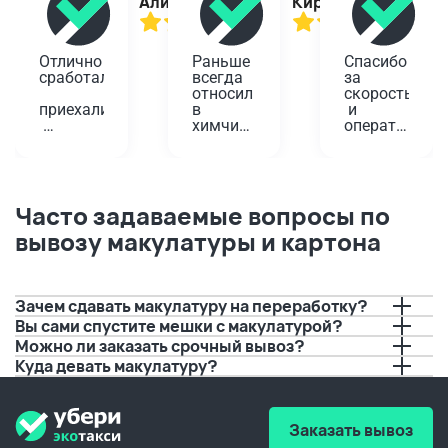
Алина
Кирилл
Отлично 
Раньше 
Спасибо 
сработали,
всегда 
за 
относил 
скорость
приехали
в 
 и 
химчистку
оперативност
вовремя,
 у дома. 
Проверенный
Планировала
помогли!
 годами 
 одеть 
вариант,
платье 
Забирали
 да и не 
на 
Часто задаваемые вопросы по
 старую 
так 
юбилей, 
вывозу макулатуры и картона
плиту. 
далеко. 
а дети 
Водитель
А тут 
решили 
 перед 
решили 
порисовать
приездом
попробовать
 на нем 
 с 
буквально
Зачем сдавать макулатуру на переработку?
позвонил,
вывозом.
 за пару 
Вы сами спустите мешки с макулатурой?
 И это 
дней до 
Можно ли заказать срочный вывоз?
предупредил
очень 
события.
Куда девать макулатуру?
 о 
удобно, 
 Если бы 
времени 
а 
не вы, 
прибытия.
качество
не 
 не 
видать 
Заказать вывоз
Спасибо!!!
хуже.
мне 
любимого