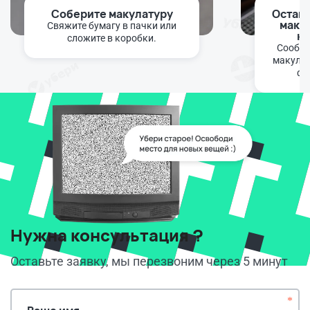
Соберите макулатуру
Оставь
маку
Свяжите бумагу в пачки или
ка
сложите в коробки.
Сообщи
макула
фо
Нужна консультация ?
Оставьте заявку, мы перезвоним через 5 минут
*