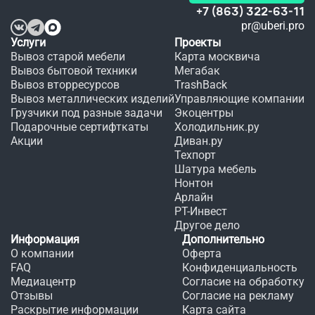
 платья 
+7 (863) 322-63-11
в этот 
pr@uberi.pro
день.
Услуги
Проекты
Вывоз старой мебели
Карта москвича
Вывоз бытовой техники
Мегабак
Вывоз вторресурсов
TrashBack
Вывоз металлических изделий
Управляющие компании
Грузчики под разные задачи
Экоцентры
Подарочные сертифткаты
Холодильник.ру
Акции
Диван.ру
Техпорт
Шатура мебель
Нонтон
Арлайн
РТ-Инвест
Другое дело
Информация
Дополнительно
О компании
Оферта
FAQ
Конфиденциальность
Медиацентр
Согласие на обработку
Отзывы
Согласие на рекламу
Раскрытие информации
Карта сайта