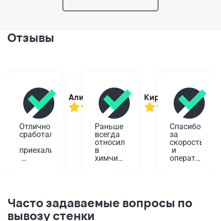
Отзывы
Алина
Кирилл
Отлично 
Раньше 
Спасибо 
сработали,
всегда 
за 
относил 
скорость
приехали
в 
 и 
химчистку
оперативност
вовремя,
 у дома. 
Проверенный
Планировала
помогли!
 годами 
 одеть 
вариант,
платье 
Забирали
 да и не 
на 
Часто задаваемые вопросы по
 старую 
так 
юбилей, 
вывозу стенки
плиту. 
далеко. 
а дети 