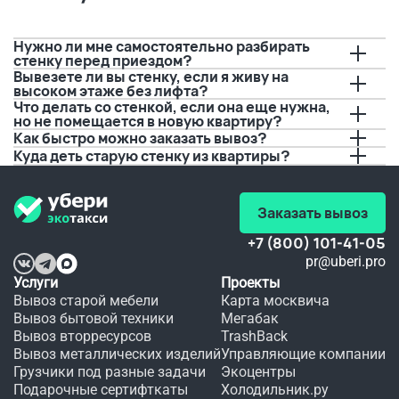
Водитель
А тут 
решили 
 перед 
решили 
порисовать
приездом
попробовать
 на нем 
 с 
буквально
Нужно ли мне самостоятельно разбирать
позвонил,
вывозом.
 за пару 
стенку перед приездом?
 И это 
дней до 
Вывезете ли вы стенку, если я живу на
предупредил
очень 
события.
высоком этаже без лифта?
 о 
удобно, 
 Если бы 
Что делать со стенкой, если она еще нужна,
времени 
а 
не вы, 
но не помещается в новую квартиру?
прибытия.
качество
не 
Как быстро можно заказать вывоз?
 не 
видать 
Куда деть старую стенку из квартиры?
Спасибо!!!
хуже.
мне 
любимого
 платья 
в этот 
Заказать вывоз
день.
+7 (800) 101-41-05
pr@uberi.pro
Услуги
Проекты
Вывоз старой мебели
Карта москвича
Вывоз бытовой техники
Мегабак
Вывоз вторресурсов
TrashBack
Вывоз металлических изделий
Управляющие компании
Грузчики под разные задачи
Экоцентры
Подарочные сертифткаты
Холодильник.ру