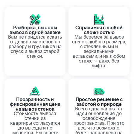
Разборка, вынос и
Справимся с любой
вывоз в одной заявке
сложностью
Вам не придется искать
Мы беремся за вывоз
отдельно мастеров по
стенок любого размера,
разбору и грузчиков на
с стеклянными и
спуск и вывоз старой
зеркальными
стенки.
вставками, и на любом
этаже — даже без
лифта.
Прозрачность и
Простое решение с
фиксированная цена
заботой о природе
на вывоз стенок
Всего одна заявка от
Стоимость вывоза
идеи обновления до
стенки из
освобождения
квартиры согласуется
пространства. При это
до выезда и не
все, что возможно,
меняется. Вы знаете
будет направлено на