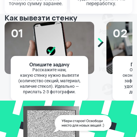
точную сумму заранее.
переработку.
Как вывезти стенку
01
02
Опишите задачу
По
Расскажите нам,
Опе
какую стенку нужно вывезти
оконча
(количество секций, материал,
зафик
наличие стекол). Идеально —
удобн
прислать 2-3 фотографии.
диа