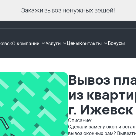
Закажи вывоз ненужных вещей!
Цены
Бонусы
жевск
О компании
Услуги
Контакты
Вывоз пл
из кварт
г. Ижевск
Описание:
Сделали замену окон и оста
вывоз оконных рам? Вывезти