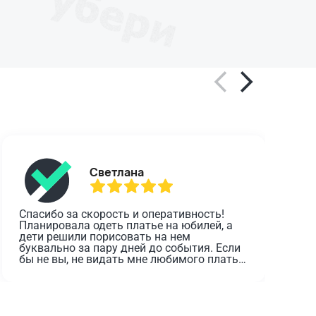
Светлана
Спасибо за скорость и оперативность! 
О
Планировала одеть платье на юбилей, а 
дети решили порисовать на нем 
з
буквально за пару дней до события. Если 
о
бы не вы, не видать мне любимого платья 
в этот день.