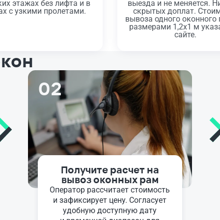
их этажах без лифта и в
выезда и не меняется. Н
х с узкими пролетами.
скрытых доплат. Стои
вывоза одного оконного
размерами 1,2х1 м указ
сайте.
окон
02
Получите расчет на
вывоз оконных рам
Оператор рассчитает стоимость
и зафиксирует цену. Согласует
удобную доступную дату