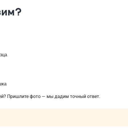
зим?
зца
ажа
ией? Пришлите фото — мы дадим точный ответ.