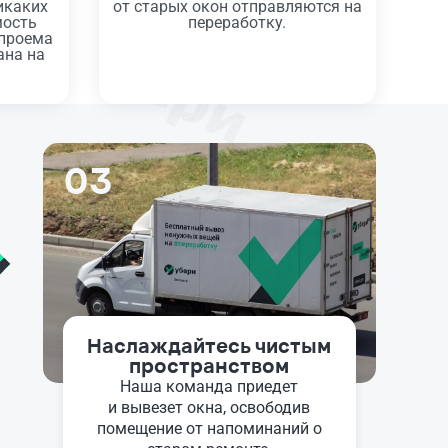
икаких
от старых окон отправляются на
мость
переработку.
 проема
ана на
03
Наслаждайтесь чистым
пространством
Наша команда приедет
и вывезет окна, освободив
помещение от напоминаний о