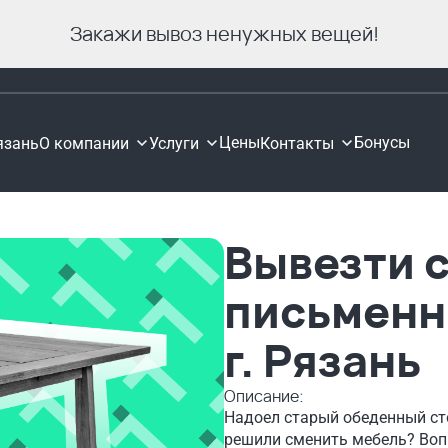
Закажи вывоз ненужных вещей!
Цены
Бонусы
язань
О компании
Услуги
Контакты
Вывезти с
письменн
г. Рязань
Описание:
Надоел старый обеденный сто
решили сменить мебель? Вопр