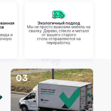
ованная
Экологичный подход
ов
Мы не просто вывозим мебель на
а
свалку. Дерево, стекло и металл
ыезда и
от вашего старого
точную
стола отправляются на
переработку.
03