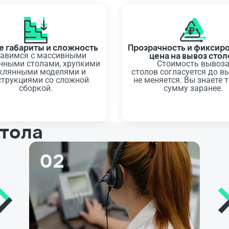
 габариты и сложность
Прозрачность и фиксир
цена на вывоз стол
авимся с массивными
нными столами, хрупкими
Стоимость вывоз
клянными моделями и
столов согласуется до в
струкциями со сложной
не меняется. Вы знаете 
сборкой.
сумму заранее.
стола
02