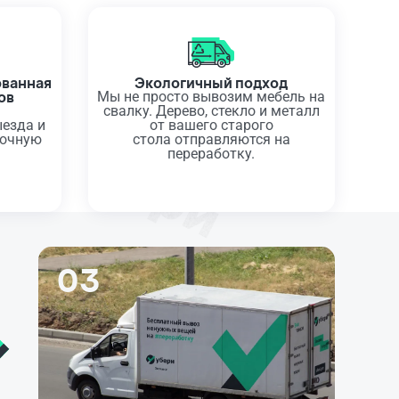
ованная
Экологичный подход
ов
Мы не просто вывозим мебель на
а
свалку. Дерево, стекло и металл
ыезда и
от вашего старого
точную
стола отправляются на
переработку.
03