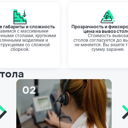
 габариты и сложность
Прозрачность и фиксир
цена на вывоз стол
авимся с массивными
нными столами, хрупкими
Стоимость вывоз
клянными моделями и
столов согласуется до в
струкциями со сложной
не меняется. Вы знаете 
сборкой.
сумму заранее.
стола
02