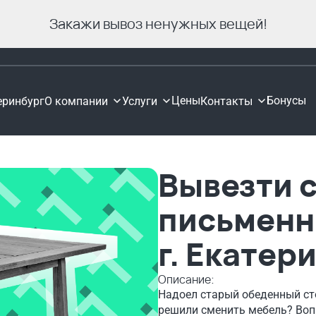
Закажи вывоз ненужных вещей!
Цены
Бонусы
еринбург
О компании
Услуги
Контакты
Вывезти с
письменн
г. Екатер
Описание:
Надоел старый обеденный сто
решили сменить мебель? Вопр