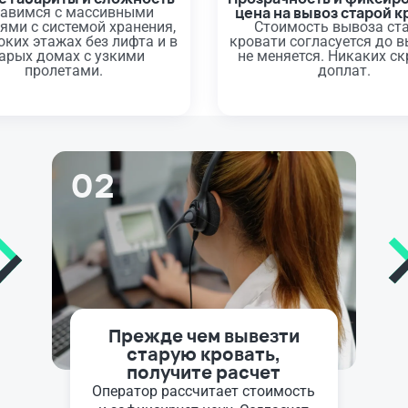
цена на вывоз старой к
авимся с массивными
ями с системой хранения,
Стоимость вывоза ст
оких этажах без лифта и в
кровати согласуется до в
арых домах с узкими
не меняется. Никаких с
пролетами.
доплат.
02
Прежде чем вывезти
старую кровать,
получите расчет
Оператор рассчитает стоимость