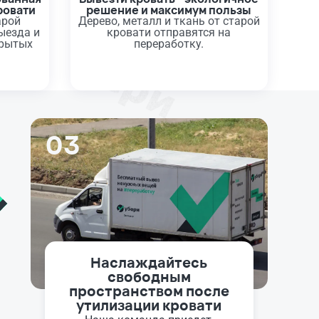
ровати
решение и максимум пользы
арой
Дерево, металл и ткань от старой
ыезда и
кровати отправятся на
крытых
переработку.
03
Наслаждайтесь
свободным
пространством после
утилизации кровати