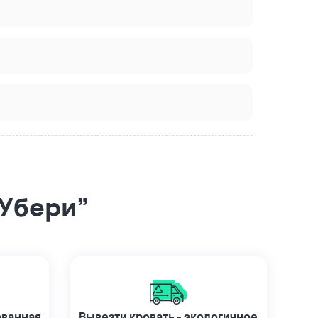
“Убери”
ованная
Вывезти кровать - экологичное