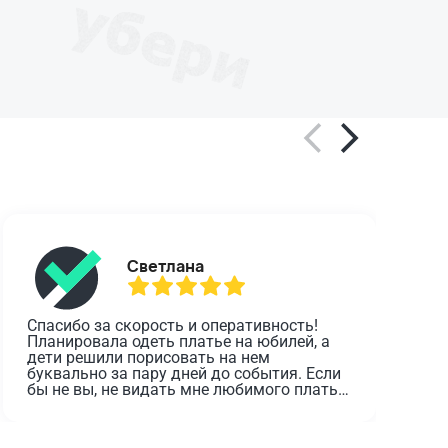
Светлана
Спасибо за скорость и оперативность! 
О
Планировала одеть платье на юбилей, а 
дети решили порисовать на нем 
з
буквально за пару дней до события. Если 
о
бы не вы, не видать мне любимого платья 
в этот день.