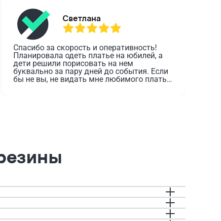
Светлана
Спасибо за скорость и оперативность! 
О
Планировала одеть платье на юбилей, а 
дети решили порисовать на нем 
з
буквально за пару дней до события. Если 
о
бы не вы, не видать мне любимого платья 
в этот день.
 резины