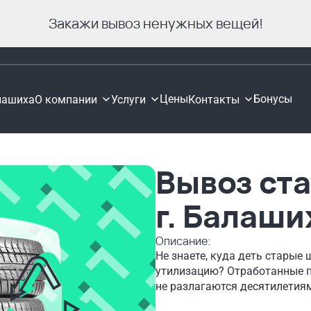
Закажи вывоз ненужных вещей!
Цены
Бонусы
лашиха
О компании
Услуги
Контакты
Вывоз ст
г. Балаши
Описание:
Не знаете, куда деть старые
утилизацию? Отработанные п
не разлагаются десятилетия