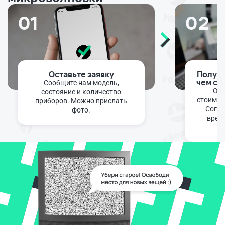
01
02
Оставьте заявку
Получи
чем сд
Сообщите нам модель,
Опе
состояние и количество
стоимос
приборов. Можно прислать
Согла
фото.
врем