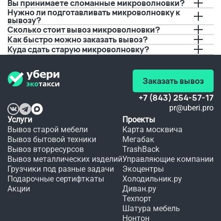
 с 
буквально
Вы принимаете сломанные микроволновки?
позвонил,
вывозом.
 за пару 
Нужно ли подготавливать микроволновку к
 И это 
дней до 
вывозу?
предупредил
очень 
события.
Сколько стоит вывоз микроволновки?
 о 
удобно, 
 Если бы 
Как быстро можно заказать вывоз?
времени 
а 
не вы, 
прибытия.
качество
не 
Куда сдать старую микроволновку?
 не 
видать 
Спасибо!!!
хуже.
мне 
любимого
 платья 
Заказать вывоз
в этот 
день.
+7 (843) 254-57-17
pr@uberi.pro
Услуги
Проекты
Вывоз старой мебели
Карта москвича
Вывоз бытовой техники
Мегабак
Вывоз вторресурсов
TrashBack
Вывоз металлических изделий
Управляющие компании
Грузчики под разные задачи
Экоцентры
Подарочные сертифткаты
Холодильник.ру
Акции
Диван.ру
Техпорт
Шатура мебель
Нонтон