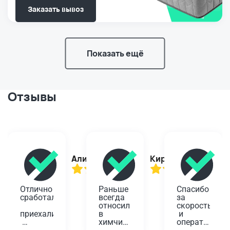
Заказать вывоз
Показать ещё
Отзывы
Алина
Кирилл
Отлично 
Раньше 
Спасибо 
сработали,
всегда 
за 
относил 
скорость
приехали
в 
 и 
химчистку
оперативност