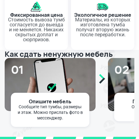
Фиксированная цена
Экологичное решение
Стоимость вывоза тумб
Материалы, из которых
согласуется до выезда
изготовлена тумба
и не меняется. Никаких
получат вторую жизнь
скрытых доплат и
после переработки.
сюрпризов.
Как сдать ненужную мебель
01
02
Опишите мебель
По
Сообщите тип тумбы, размеры
Опе
и этаж. Можно прислать фото в
мессенджер.