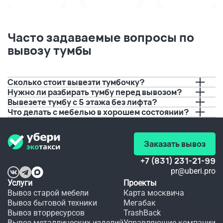
вовремя,
 у дома. 
Проверенный
Планировала
помогли!
 годами 
 одеть 
вариант,
платье 
Забирали
 да и не 
на 
Часто задаваемые вопросы по
 старую 
так 
юбилей, 
вывозу тумбы
плиту. 
далеко. 
а дети 
Водитель
А тут 
решили 
 перед 
решили 
порисовать
приездом
попробовать
 на нем 
 с 
буквально
Сколько стоит вывезти тумбочку?
позвонил,
вывозом.
 за пару 
Нужно ли разбирать тумбу перед вывозом?
 И это 
дней до 
Вывезете тумбу с 5 этажа без лифта?
предупредил
очень 
события.
Что делать с мебелью в хорошем состоянии?
 о 
удобно, 
 Если бы 
времени 
а 
не вы, 
прибытия.
качество
не 
 не 
видать 
Заказать вывоз
Спасибо!!!
хуже.
мне 
любимого
 платья 
+7 (831) 231-21-99
в этот 
pr@uberi.pro
день.
Услуги
Проекты
Вывоз старой мебели
Карта москвича
Вывоз бытовой техники
Мегабак
Вывоз вторресурсов
TrashBack
Вывоз металлических изделий
Управляющие компании