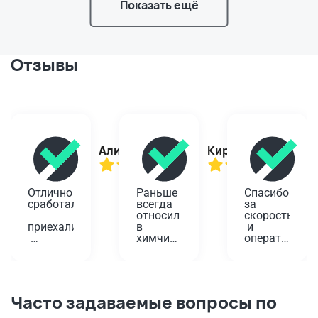
Показать ещё
Отзывы
Алина
Кирилл
Отлично 
Раньше 
Спасибо 
сработали,
всегда 
за 
относил 
скорость
приехали
в 
 и 
химчистку
оперативност
вовремя,
 у дома. 
Проверенный
Планировала
помогли!
 годами 
 одеть 
вариант,
платье 
Забирали
 да и не 
на 
Часто задаваемые вопросы по
 старую 
так 
юбилей, 
плиту. 
далеко. 
а дети 