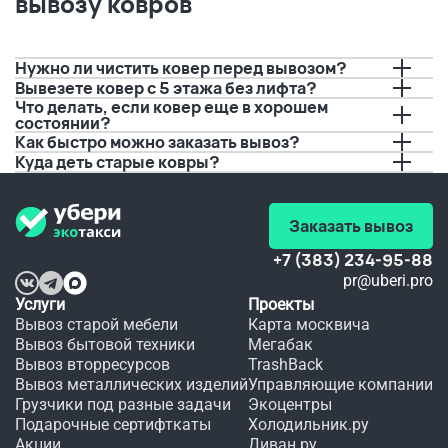
вывозу ковров
Водитель
А тут 
решили 
 перед 
решили 
порисовать
приездом
попробовать
 на нем 
 с 
буквально
Нужно ли чистить ковер перед вывозом?
позвонил,
вывозом.
 за пару 
Вывезете ковер с 5 этажа без лифта?
 И это 
дней до 
Что делать, если ковер еще в хорошем
предупредил
очень 
события.
состоянии?
 о 
удобно, 
 Если бы 
Как быстро можно заказать вывоз?
времени 
а 
не вы, 
прибытия.
качество
не 
Куда деть старые ковры?
 не 
видать 
Спасибо!!!
хуже.
мне 
любимого
 платья 
Заказать вывоз
в этот 
день.
+7 (383) 234-95-88
pr@uberi.pro
Услуги
Проекты
Вывоз старой мебели
Карта москвича
Вывоз бытовой техники
Мегабак
Вывоз вторресурсов
TrashBack
Вывоз металлических изделий
Управляющие компании
Грузчики под разные задачи
Экоцентры
Подарочные сертифткаты
Холодильник.ру
Акции
Диван.ру