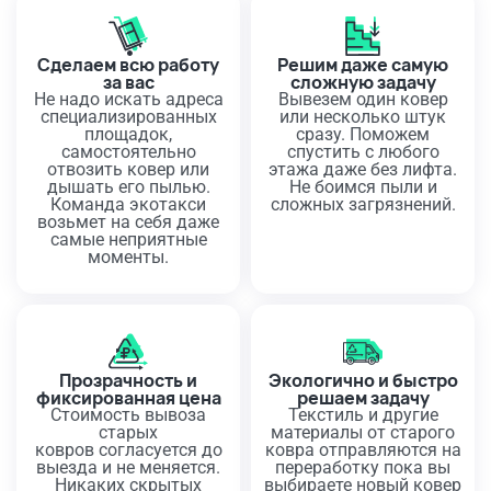
Сделаем всю работу
Решим даже самую
за вас
сложную задачу
Не надо искать адреса
Вывезем один ковер
специализированных
или несколько штук
площадок,
сразу. Поможем
самостоятельно
спустить с любого
отвозить ковер или
этажа даже без лифта.
дышать его пылью.
Не боимся пыли и
Команда экотакси
сложных загрязнений.
возьмет на себя даже
самые неприятные
моменты.
Прозрачность и
Экологично и быстро
фиксированная цена
решаем задачу
Стоимость вывоза
Текстиль и другие
старых
материалы от старого
ковров согласуется до
ковра отправляются на
выезда и не меняется.
переработку пока вы
Никаких скрытых
выбираете новый ковер