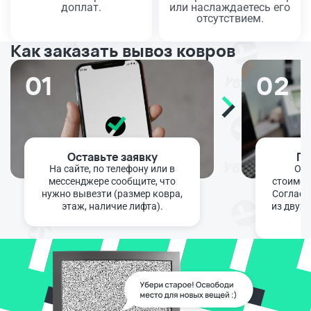
доплат.
или наслаждаетесь его
отсутствием.
Как заказать вывоз ковров
01
02
Оставьте заявку
По
На сайте, по телефону или в
Опе
мессенджере сообщите, что
стоимос
нужно вывезти (размер ковра,
Согласу
этаж, наличие лифта).
из двух