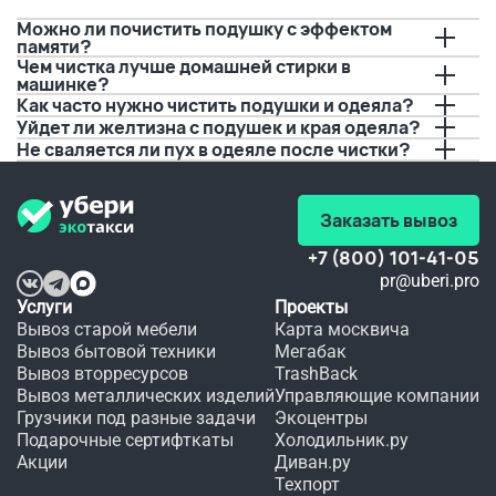
позвонил,
вывозом.
 за пару 
Можно ли почистить подушку с эффектом
 И это 
дней до 
памяти?
предупредил
очень 
события.
Чем чистка лучше домашней стирки в
 о 
удобно, 
 Если бы 
машинке?
времени 
а 
не вы, 
прибытия.
качество
не 
Как часто нужно чистить подушки и одеяла?
 не 
видать 
Уйдет ли желтизна с подушек и края одеяла?
Спасибо!!!
хуже.
мне 
Не сваляется ли пух в одеяле после чистки?
любимого
 платья 
в этот 
день.
Заказать вывоз
+7 (800) 101-41-05
pr@uberi.pro
Услуги
Проекты
Вывоз старой мебели
Карта москвича
Вывоз бытовой техники
Мегабак
Вывоз вторресурсов
TrashBack
Вывоз металлических изделий
Управляющие компании
Грузчики под разные задачи
Экоцентры
Подарочные сертифткаты
Холодильник.ру
Акции
Диван.ру
Техпорт