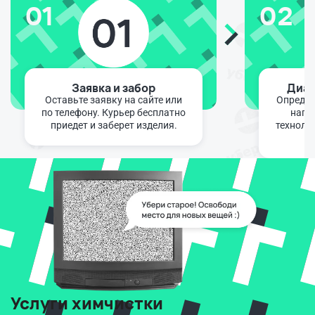
01
02
Заявка и забор
Диаг
Оставьте заявку на сайте или
Определ
по телефону. Курьер бесплатно
напо
приедет и заберет изделия.
техноло
Услуги химчистки