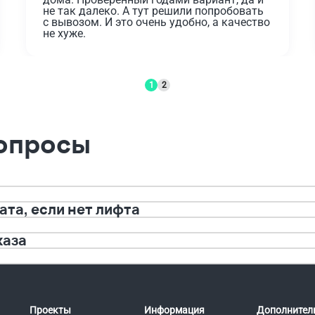
не так далеко. А тут решили попробовать 
с вывозом. И это очень удобно, а качество 
не хуже.
1
2
вопросы
та, если нет лифта
каза
Проекты
Информация
Дополнител