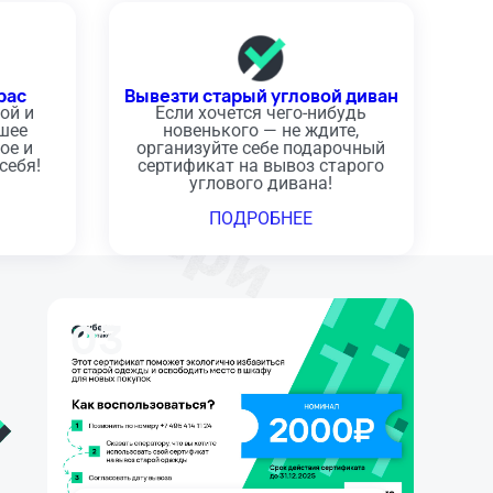
рас
Вывезти старый угловой диван
ой и
Если хочется чего-нибудь
чшее
новенького — не ждите,
ое и
организуйте себе подарочный
себя!
сертификат на вывоз старого
углового дивана!
ПОДРОБНЕЕ
03