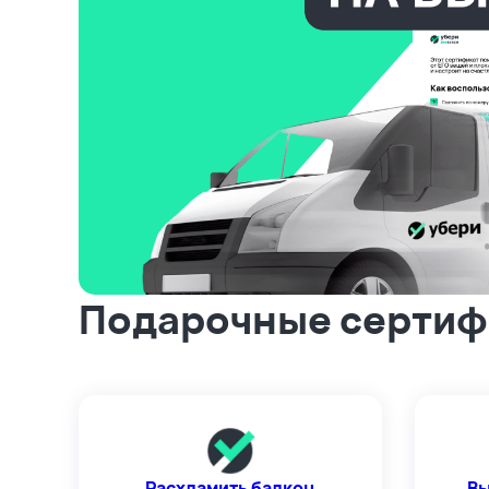
Подарочные сертифи
Расхламить балкон
Вы