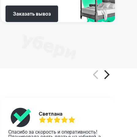
Заказать вывоз
Светлана
Спасибо за скорость и оперативность! 
О
Планировала одеть платье на юбилей, а 