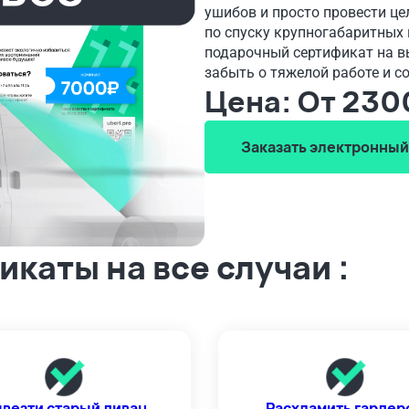
ушибов и просто провести ц
по спуску крупногабаритных 
подарочный сертификат на в
забыть о тяжелой работе и 
Цена: От 230
Заказать электронный
каты на все случаи :
везти старый диван
Расхламить гардер