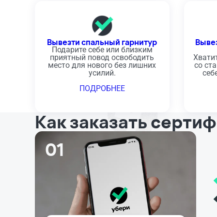
Вывезти спальный гарнитур
Выве
Подарите себе или близким
приятный повод освободить
Хвати
место для нового без лишних
со ст
усилий.
себ
ПОДРОБНЕЕ
Как заказать серти
01