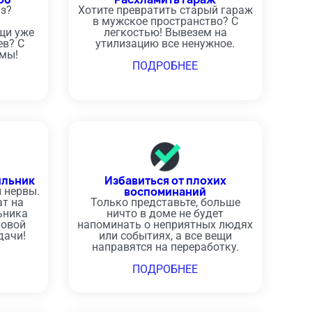
аз?
Хотите превратить старый гараж
в мужское пространство? С
щи уже
легкостью! Вывезем на
ев? С
утилизацию все ненужное.
мы!
ПОДРОБНЕЕ
ильник
Избавиться от плохих
воспоминаний
 нервы.
т на
Только представьте, больше
ьника
ничто в доме не будет
новой
напоминать о неприятных людях
дачи!
или событиях, а все вещи
направятся на переработку.
ПОДРОБНЕЕ