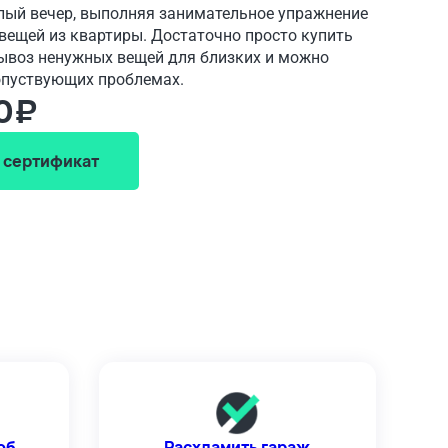
елый вечер, выполняя занимательное упражнение
вещей из квартиры. Достаточно просто купить
ывоз ненужных вещей для близких и можно
сопуствующих проблемах.
0₽
 сертификат
об
Раcхламить гараж