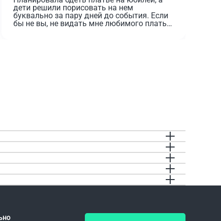
дети решили порисовать на нем 
з
буквально за пару дней до события. Если 
о
бы не вы, не видать мне любимого платья 
в этот день.
ьно