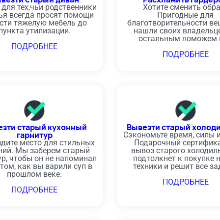
 для тех,чьи родственники
Хотите сменить обр
ья всегда просят помощи
Пригодные для
сти тяжелую мебель до
благотворительности ве
пункта утилизации.
нашли своих владельц
остальным поможем 
ПОДРОБНЕЕ
ПОДРОБНЕЕ
езти старый кухонный
Вывезти старый холод
гарнитур
Сэкономьте время, силы и
дите место для стильных
Подарочный сертифика
ний. Мы заберем старый
вывоз старого холодил
ур, чтобы он не напоминал
подтолкнет к покупке 
том, как вы варили суп в
техники и решит все за
прошлом веке.
ПОДРОБНЕЕ
ПОДРОБНЕЕ