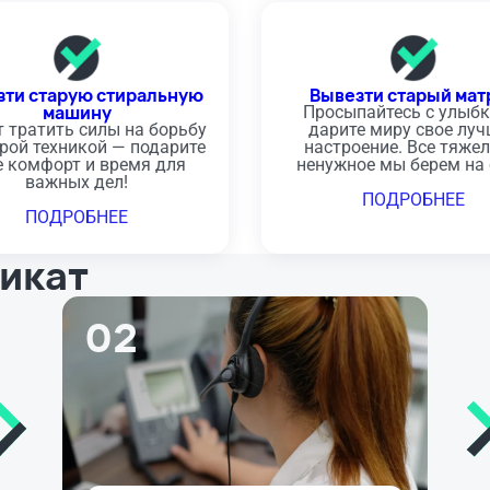
зти старую стиральную
Вывезти старый мат
машину
Просыпайтесь с улыбк
т тратить силы на борьбу
дарите миру свое лу
арой техникой — подарите
настроение. Все тяжел
е комфорт и время для
ненужное мы берем на 
важных дел!
ПОДРОБНЕЕ
ПОДРОБНЕЕ
фикат
02