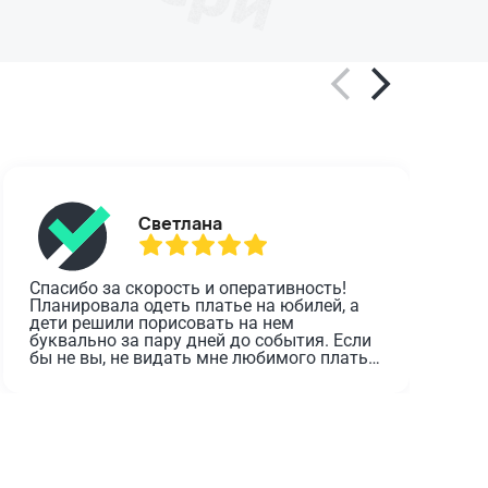
Светлана
Спасибо за скорость и оперативность! 
О
Планировала одеть платье на юбилей, а 
дети решили порисовать на нем 
з
буквально за пару дней до события. Если 
о
бы не вы, не видать мне любимого платья 
в этот день.