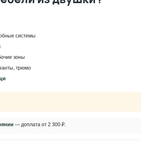
робные системы
и
бочие зоны
ванты, трюмо
щи
оянии
— доплата от 2 300 ₽.