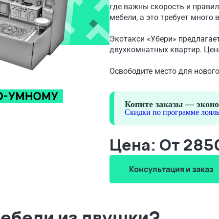
где важны скорость и прави
мебели, а это требует много 
Экотакси «Убери» предлагае
двухкомнатных квартир. Цена
Освободите место для нового
Копите заказы — эконо
Скидки по программе лояль
Цена: От 28
Консультация и заказ
мебели из двушки?