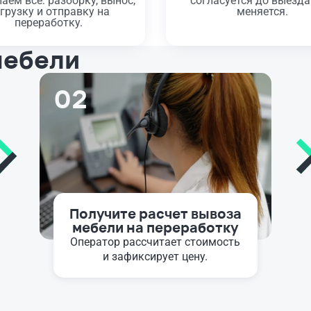
аем все: разборку, вынос,
согласуется до выезда
грузку и отправку на
меняется.
переработку.
мебели
02
Получите расчет вывоза
мебели на переработку
Оператор рассчитает стоимость
и зафиксирует цену.