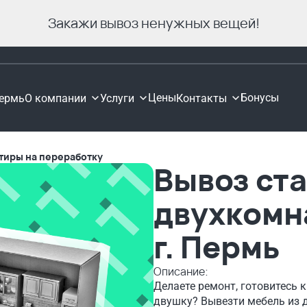
Закажи вывоз ненужных вещей!
Цены
Бонусы
ермь
О компании
Услуги
Контакты
ртиры на переработку
Вывоз ста
двухкомн
г. Пермь
Описание:
Делаете ремонт, готовитесь 
двушку? Вывезти мебель из 